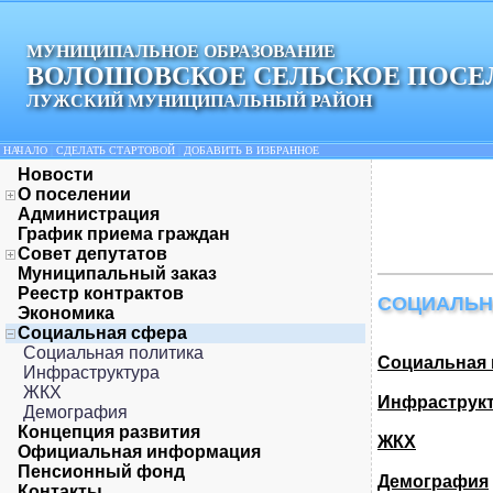
МУНИЦИПАЛЬНОЕ ОБРАЗОВАНИЕ
ВОЛОШОВСКОЕ СЕЛЬСКОЕ ПОСЕ
ЛУЖСКИЙ МУНИЦИПАЛЬНЫЙ РАЙОН
НАЧАЛО
|
СДЕЛАТЬ СТАРТОВОЙ
|
ДОБАВИТЬ В ИЗБРАННОЕ
Новости
О поселении
Администрация
График приема граждан
Совет депутатов
Муниципальный заказ
Реестр контрактов
СОЦИАЛЬН
Экономика
Социальная сфера
Социальная политика
Социальная 
Инфраструктура
ЖКХ
Инфраструк
Демография
Концепция развития
ЖКХ
Официальная информация
Пенсионный фонд
Демография
Контакты