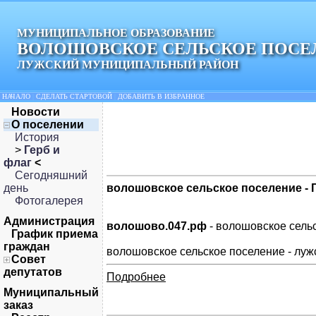
МУНИЦИПАЛЬНОЕ ОБРАЗОВАНИЕ
ВОЛОШОВСКОЕ СЕЛЬСКОЕ ПОСЕ
ЛУЖСКИЙ МУНИЦИПАЛЬНЫЙ РАЙОН
НАЧАЛО
|
СДЕЛАТЬ СТАРТОВОЙ
|
ДОБАВИТЬ В ИЗБРАННОЕ
Новости
О поселении
История
>
Герб и
флаг
<
Сегодняшний
день
волошовское сельское поселение - 
Фотогалерея
Администрация
волошово.047.рф
- волошовское сель
График приема
граждан
волошовское сельское поселение - лу
Совет
депутатов
Подробнее
Муниципальный
заказ